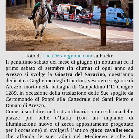
foto di
LucaDeravignone.com
su Flickr
Il penultimo sabato del mese di giugno (in notturna) ed il
primo sabato di settmbre (in diurna) di ogni anno ad
Arezzo
si svolge
la
Giostra del Saracino
, quest’anno
dedicata a Guglielmo degli Ubertini, vescovo e signore di
Arezzo, morto nella battaglia di Campaldino l’11 Giugno
1289, in occasione della traslazione delle Sue spoglie da
Certomondo di Poppi alla Cattedrale dei Santi Pietro e
Donato di Arezzo.
Come si suol dire, nella straordinaria cornice di una delle
piazze più belle d’Italia (con un impianto di
illuminazione nuovo di zecca appositamente progettato
per l’occasione) si svolgerà l’antico
gioco cavalleresco
che affonda le sue radici nel Medioevo e che fu