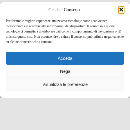
Gestisci Consenso
Per fornire le migliori esperienze, utilizziamo tecnologie come i cookie per
memorizzare e/o accedere alle informazioni del dispositivo. Il consenso a queste
tecnologie ci permetterà di elaborare dati come il comportamento di navigazione o ID
unici su questo sito. Non acconsentire o ritirare il consenso può influire negativamente
su alcune caratteristiche e funzioni.
Accetta
Nega
Visualizza le preferenze
Una serata incantata: spettacolo di luci e musica
natalizia gratuito a Casa Batlló!
22 Dic , 2023 -
Eventi e Manifestazioni
Spagna
-
eventi e manifestazioni
,
Spagna