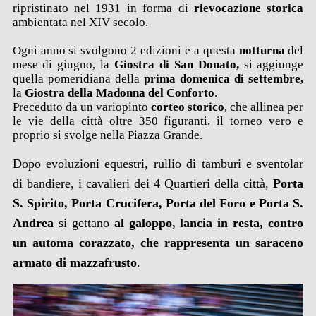
ripristinato nel 1931 in forma di
rievocazione storica
ambientata nel XIV secolo.
Ogni anno si svolgono 2 edizioni e a questa
notturna
del
mese di giugno, la
Giostra di San Donato,
si aggiunge
quella pomeridiana della
prima domenica di settembre,
la
Giostra della Madonna del Conforto
.
Preceduto da un variopinto
corteo storico
, che allinea per
le vie della città oltre 350 figuranti, il torneo vero e
proprio si svolge nella Piazza Grande.
Dopo evoluzioni equestri, rullio di tamburi e sventolar
di bandiere, i cavalieri dei 4 Quartieri
della città,
Porta
S. Spirito, Porta Crucifera, Porta del Foro e Porta S.
Andrea
si gettano
al galoppo, lancia in resta, contro
un automa corazzato
,
c
he
rappresenta un saraceno
armato di mazzafrusto
.