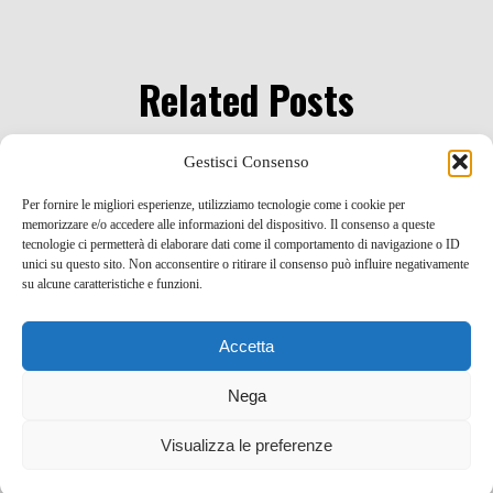
Related Posts
Gestisci Consenso
Per fornire le migliori esperienze, utilizziamo tecnologie come i cookie per
memorizzare e/o accedere alle informazioni del dispositivo. Il consenso a queste
tecnologie ci permetterà di elaborare dati come il comportamento di navigazione o ID
unici su questo sito. Non acconsentire o ritirare il consenso può influire negativamente
su alcune caratteristiche e funzioni.
Accetta
Nega
Visualizza le preferenze
5 destinazioni ecosostenibili in Europa per un viaggio
nel 2026