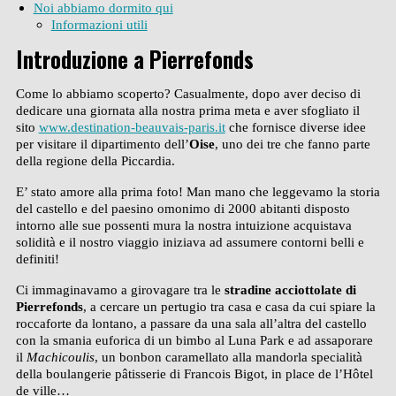
Noi abbiamo dormito qui
Informazioni utili
Introduzione a Pierrefonds
Come lo abbiamo scoperto? Casualmente, dopo aver deciso di
dedicare una giornata alla nostra prima meta e aver sfogliato il
sito
www.destination-beauvais-paris.it
che fornisce diverse idee
per visitare il dipartimento dell’
Oise
, uno dei tre che fanno parte
della regione della Piccardia.
E’ stato amore alla prima foto! Man mano che leggevamo la storia
del castello e del paesino omonimo di 2000 abitanti disposto
intorno alle sue possenti mura la nostra intuizione acquistava
solidità e il nostro viaggio iniziava ad assumere contorni belli e
definiti!
Ci immaginavamo a girovagare tra le
stradine acciottolate di
Pierrefonds
, a cercare un pertugio tra casa e casa da cui spiare la
roccaforte da lontano, a passare da una sala all’altra del castello
con la smania euforica di un bimbo al Luna Park e ad assaporare
il
Machicoulis
, un bonbon caramellato alla mandorla specialità
della boulangerie pâtisserie di Francois Bigot, in place de l’Hôtel
de ville…