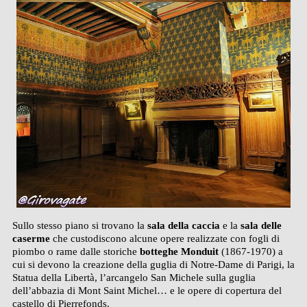
Sullo stesso piano si trovano la
sala della caccia
e la
sala delle
caserme
che custodiscono alcune opere realizzate con fogli di
piombo o rame dalle storiche
botteghe Monduit
(1867-1970) a
cui si devono la creazione della guglia di Notre-Dame di Parigi, la
Statua della Libertà, l’arcangelo San Michele sulla guglia
dell’abbazia di Mont Saint Michel… e le opere di copertura del
castello di Pierrefonds.