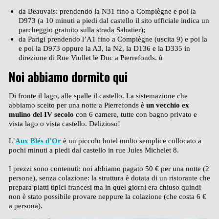
da Beauvais: prendendo la N31 fino a Compiègne e poi la
D973 (a 10 minuti a piedi dal castello il sito ufficiale indica un
parcheggio gratuito sulla strada Sabatier);
da Parigi prendendo l’A1 fino a Compiègne (uscita 9) e poi la
e poi la D973 oppure la A3, la N2, la D136 e la D335 in
direzione di Rue Viollet le Duc a Pierrefonds. ù
Noi abbiamo dormito qui
Di fronte il lago, alle spalle il castello. La sistemazione che
abbiamo scelto per una notte a Pierrefonds è
un vecchio ex
mulino del IV secolo
con 6 camere, tutte con bagno privato e
vista lago o vista castello. Delizioso!
L’
Aux Blés d’Or
è un piccolo hotel molto semplice collocato a
pochi minuti a piedi dal castello in rue Jules Michelet 8.
I prezzi sono contenuti: noi abbiamo pagato 50 € per una notte (2
persone), senza colazione: la struttura è dotata di un ristorante che
prepara piatti tipici francesi ma in quei giorni era chiuso quindi
non è stato possibile provare neppure la colazione (che costa 6 €
a persona).