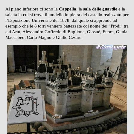
Al piano inferiore ci sono la
Cappella
, la
sala delle guardie
e la
saletta in cui si trova il modello in pietra del castello realizzato per
l’Esposizione Universale del 1878, dal quale si apprende ad
esempio che le 8 torri vennero battezzate col nome dei “Prodi” tra
cui Artù, Alessandro Goffredo di Buglione, Giosuè, Ettore, Giuda
Maccabeo, Carlo Magno e Giulio Cesare.