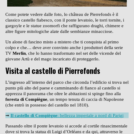
Come potete vedere dalle foto, lo château de Pierrefonds è il
classico castello fiabesco, con il ponte levatoio, le torri tornite, i
gargoyle e le statue zoomorfi che raffigurano draghi, chimere e
altre figure mitologiche alate dalle sembianze minacciose.
Un alone di fascino misto a mistero che ti conquista al primo
colpo e che… deve aver convinto anche i produttori della serie
TV
Merlin
, che lo hanno trasformato nel set delle vicende del
giovane Artù e del mago incaricato di proteggerlo.
Visita al castello di Pierrefonds
L’ingresso all’interno del parco che circonda l’edificio si trova nel
punto più alto del paese e camminando di fianco al castello si
apprezza il panorama che oltre le abitazioni si spinge fino alla
foresta di Compiègne
, un tempo tenuta di caccia di Napoleone
(che entrò in possesso del castello nel 1810).
➞
Il castello di Compiègne
: bellezza imperiale a nord di Parigi
Passando oltre il ponte levatoio si accede al cortile rinascimentale
dove si trova la statua di Luigi d’Orléans e da qui, attraverso le