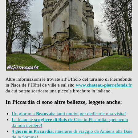
Altre informazioni le trovate all’Ufficio del turismo di Pierrefonds
in Place de l’Hôtel de ville e sul sito
www.chateau-pierrefonds.fr
da cui potete scaricare una piccola brochure in italiano.
In Piccardia ci sono altre bellezze, leggete anche:
Un giorno a
Beauvais
: tanti motivi per dedicarle una visita!
Le bianche
scogliere di Bois de Cise
in Piccardia: spettacolo
da non perdere!
4 giorni in Piccardia
: itinerario di viaggio da Amiens alla Baie
de la Somme!