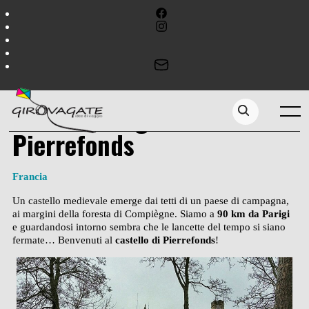
Skip
to
content
Cosa vedere nell’Oise, a
nord di Parigi: il castello di
Menu
Search...
Pierrefonds
Francia
Un castello medievale emerge dai tetti di un paese di campagna,
ai margini della foresta di Compiègne. Siamo a
90 km da Parigi
e guardandosi intorno sembra che le lancette del tempo si siano
fermate… Benvenuti al
castello di Pierrefonds
!