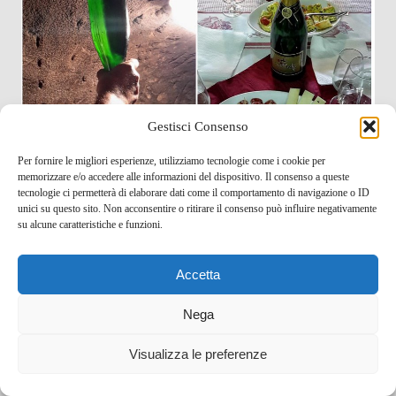
Gestisci Consenso
Per fornire le migliori esperienze, utilizziamo tecnologie come i cookie per
memorizzare e/o accedere alle informazioni del dispositivo. Il consenso a queste
tecnologie ci permetterà di elaborare dati come il comportamento di navigazione o ID
unici su questo sito. Non acconsentire o ritirare il consenso può influire negativamente
Nella campagna di Zagarolo si trova questa azienda
su alcune caratteristiche e funzioni.
fondata nel 1994 da Tiberio Loreti il cui nome è legato
alla grotta scavata nel tufo di origine vulcanica posta a
Accetta
20 metri di profondità. L’amore per i vitigni e per il
proprio lavoro, la conoscenza profonda della materia e
Nega
un’immensa passione sono sfociate naturalmente in una
Visualizza le preferenze
serie di vini meritevoli di numerosi riconoscimenti; tra
questi vi segnalo lo Zagarolo DOC e soprattutto lo