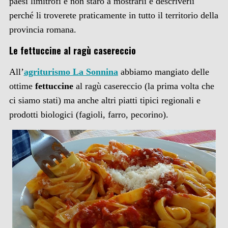
paesi limitrofi e non starò a mostrarli e descriverli
perché li troverete praticamente in tutto il territorio della
provincia romana.
Le fettuccine al ragù casereccio
All’
agriturismo La Sonnina
abbiamo mangiato delle
ottime
fettuccine
al ragù casereccio (la prima volta che
ci siamo stati) ma anche altri piatti tipici regionali e
prodotti biologici (fagioli, farro, pecorino).