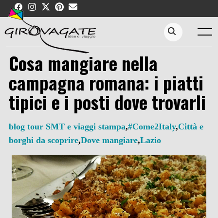
Skip
to
content
Menu
Search...
Cosa mangiare nella
campagna romana: i piatti
tipici e i posti dove trovarli
blog tour SMT e viaggi stampa
,
#Come2Italy
,
Città e
borghi da scoprire
,
Dove mangiare
,
Lazio