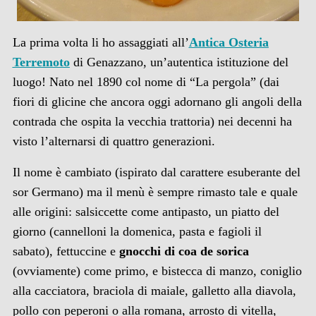
La prima volta li ho assaggiati all’
Antica Osteria
Terremoto
di Genazzano, un’autentica istituzione del
luogo! Nato nel 1890 col nome di “La pergola” (dai
fiori di glicine che ancora oggi adornano gli angoli della
contrada che ospita la vecchia trattoria) nei decenni ha
visto l’alternarsi di quattro generazioni.
Il nome è cambiato (ispirato dal carattere esuberante del
sor Germano) ma il menù è sempre rimasto tale e quale
alle origini: salsiccette come antipasto, un piatto del
giorno (cannelloni la domenica, pasta e fagioli il
sabato), fettuccine e
gnocchi di coa de sorica
(ovviamente) come primo, e bistecca di manzo, coniglio
alla cacciatora, braciola di maiale, galletto alla diavola,
pollo con peperoni o alla romana, arrosto di vitella,