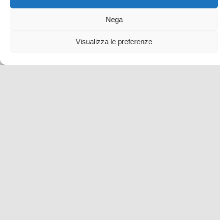
Nega
Visualizza le preferenze
Salla, in the middle of nowhere! Un viaggio
straordinario nella Lapponia finlandese
3 Mag , 2022 -
blog tour SMT e viaggi stampa
Finlandia
idee per una vacanza