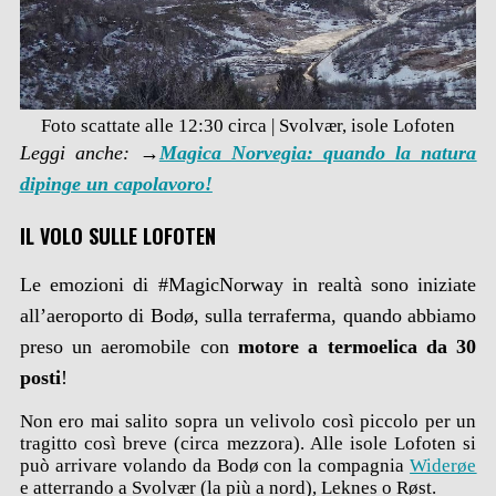
Foto scattate alle 12:30 circa | Svolvær, isole Lofoten
Leggi anche: →
Magica Norvegia: quando la natura
dipinge un capolavoro!
IL VOLO SULLE LOFOTEN
Le emozioni di #MagicNorway in realtà sono iniziate
all’aeroporto di Bodø, sulla terraferma, quando abbiamo
preso un aeromobile con
motore a termoelica da 30
posti
!
Non ero mai salito sopra un velivolo così piccolo per un
tragitto così breve (circa mezzora). Alle isole Lofoten si
può arrivare volando da Bodø con la compagnia
Widerøe
e atterrando a Svolvær (la più a nord), Leknes o Røst.