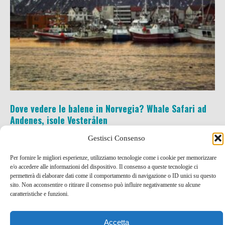
Dove vedere le balene in Norvegia? Whale Safari ad
Andenes, isole Vesterålen
Gestisci Consenso
23 Feb , 2023 -
Norvegia
-
blog tour SMT e viaggi
stampa
,
Norvegia
,
spettacoli della natura
Per fornire le migliori esperienze, utilizziamo tecnologie come i cookie per memorizzare
e/o accedere alle informazioni del dispositivo. Il consenso a queste tecnologie ci
permetterà di elaborare dati come il comportamento di navigazione o ID unici su questo
sito. Non acconsentire o ritirare il consenso può influire negativamente su alcune
caratteristiche e funzioni.
Accetta