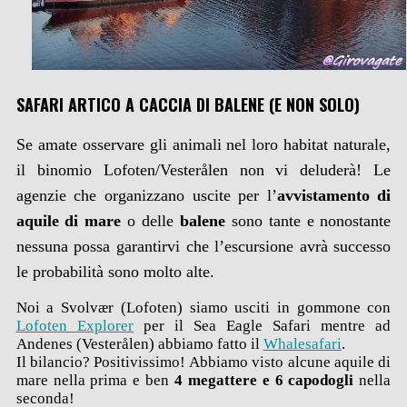
SAFARI ARTICO A CACCIA DI BALENE (E NON SOLO)
Se amate osservare gli animali nel loro habitat naturale,
il binomio Lofoten/Vesterålen non vi deluderà! Le
agenzie che organizzano uscite per l’
avvistamento di
aquile di mare
o delle
balene
sono tante e nonostante
nessuna possa garantirvi che l’escursione avrà successo
le probabilità sono molto alte.
Noi a Svolvær (Lofoten) siamo usciti in gommone con
Lofoten Explorer
per il Sea Eagle Safari mentre ad
Andenes (Vesterålen) abbiamo fatto il
Whalesafari
.
Il bilancio? Positivissimo! Abbiamo visto alcune aquile di
mare nella prima e ben
4 megattere e 6 capodogli
nella
seconda!