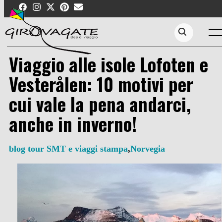
Skip
to
content
Men
Search...
Viaggio alle isole Lofoten e
Vesterålen: 10 motivi per
cui vale la pena andarci,
anche in inverno!
blog tour SMT e viaggi stampa
,
Norvegia