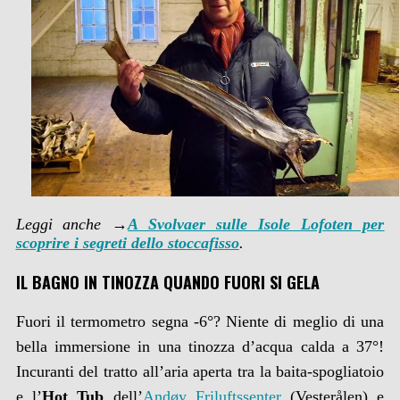
Leggi anche →
A Svolvaer sulle Isole Lofoten per
scoprire i segreti dello stoccafisso
.
IL BAGNO IN TINOZZA QUANDO FUORI SI GELA
Fuori il termometro segna -6°? Niente di meglio di una
bella immersione in una tinozza d’acqua calda a 37°!
Incuranti del tratto all’aria aperta tra la baita-spogliatoio
e l’
Hot Tub
dell’
Andøy Friluftssenter
(Vesterålen) e