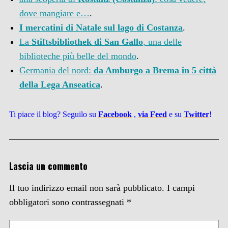
dove mangiare e…
.
I mercatini di Natale sul lago di Costanza
.
La
Stiftsbibliothek di San Gallo
, una delle
biblioteche più belle del mondo
.
Germania del nord:
da Amburgo a Brema in 5 città
della Lega Anseatica
.
Ti piace il blog? Seguilo su
Facebook
,
via
Feed
e su
Twitter
!
Lascia un commento
Il tuo indirizzo email non sarà pubblicato.
I campi
obbligatori sono contrassegnati
*