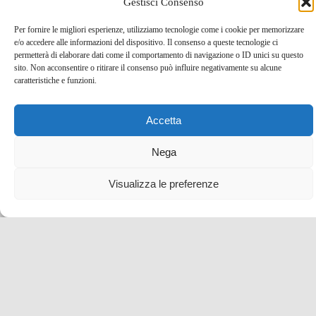
Gestisci Consenso
3 Dic , 2019 -
Arte e Cultura
blog tour SMT e viaggi
Per fornire le migliori esperienze, utilizziamo tecnologie come i cookie per memorizzare
stampa
Firenze
e/o accedere alle informazioni del dispositivo. Il consenso a queste tecnologie ci
permetterà di elaborare dati come il comportamento di navigazione o ID unici su questo
sito. Non acconsentire o ritirare il consenso può influire negativamente su alcune
caratteristiche e funzioni.
Accetta
Nega
Visualizza le preferenze
In visita a Castel del Monte, patrimonio Unesco e
meraviglia della Puglia