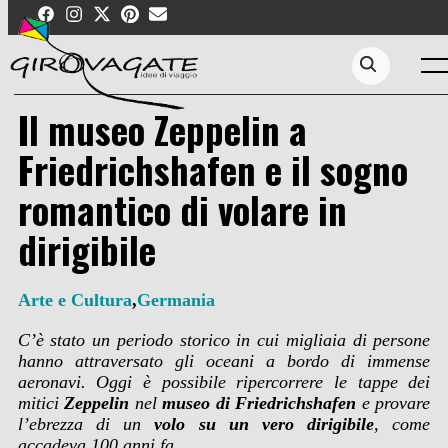
Skip
to
content
Men
Search...
Il museo Zeppelin a
Friedrichshafen e il sogno
romantico di volare in
dirigibile
Arte e Cultura
,
Germania
C’è stato un periodo storico in cui migliaia di persone
hanno attraversato gli oceani a bordo di immense
aeronavi. Oggi è possibile ripercorrere le tappe dei
mitici
Zeppelin
nel
museo di Friedrichshafen
e provare
l’ebrezza di un
volo su un vero dirigibile
, come
accadeva 100 anni fa.