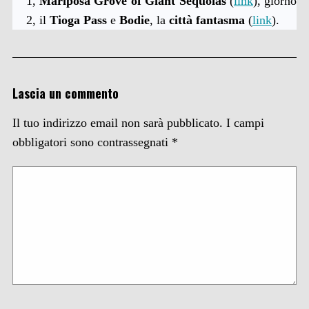
1,
Mariposa Grove of Giant Sequoias
(
link
), giorno
2, il
Tioga
Pass
e
Bodie
, la
città fantasma
(
link
).
Lascia un commento
Il tuo indirizzo email non sarà pubblicato.
I campi
obbligatori sono contrassegnati
*