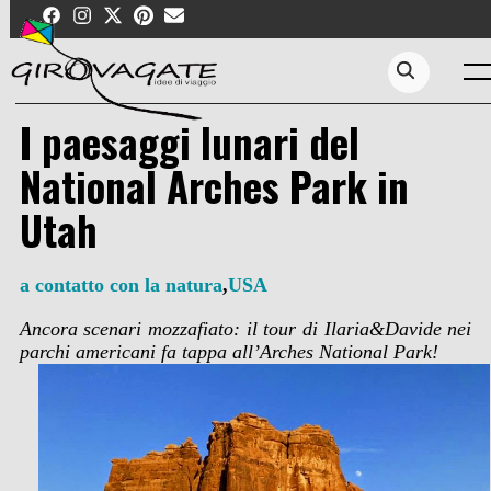
Skip
to
content
Me
Search...
I paesaggi lunari del
National Arches Park in
Utah
a contatto con la natura
,
USA
Ancora scenari mozzafiato: il tour di Ilaria&Davide
nei
parchi americani fa tappa all’
Arches National Park
!