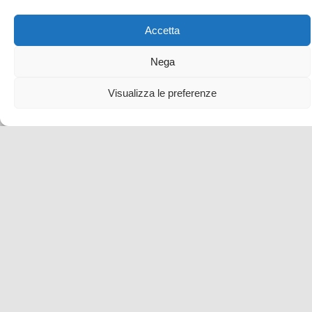
Accetta
Nega
Visualizza le preferenze
I migliori Musical di Broadway: quali vedere? Dove
comprare i biglietti?
7 Ott , 2019 -
USA
New York