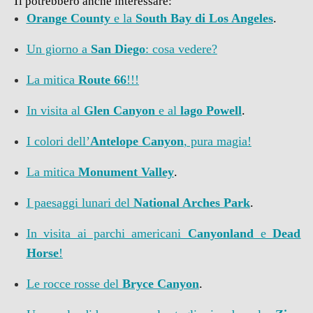
Ti potrebbero anche interessare:
Orange County
e la
South Bay di Los Angeles
.
Un giorno a
San Diego
: cosa vedere?
La mitica
Route 66
!!!
In visita al
Glen Canyon
e al
lago Powell
.
I colori dell’
Antelope Canyon
, pura magia!
La mitica
Monument Valley
.
I paesaggi lunari del
National Arches Park
.
In visita ai parchi americani
Canyonland
e
Dead
Horse
!
Le rocce rosse del
Bryce Canyon
.