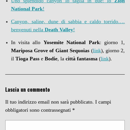
Uno splendido canyon lo taglia in due: lo
Zion
National Park
!
Canyon, saline, dune di sabbia e caldo torrido….
benvenuti nella
Death Valley
!
In visita allo
Yosemite National Park
: giorno 1,
Mariposa Grove of Giant Sequoias
(
link
), giorno 2,
il
Tioga
Pass
e
Bodie
, la
città fantasma
(
link
).
Lascia un commento
Il tuo indirizzo email non sarà pubblicato.
I campi
obbligatori sono contrassegnati
*