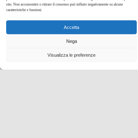
sito. Non acconsentire o ritirare il consenso può influire negativamente su alcune
caratteristiche e funzioni.
Accetta
I migliori Musical di Broadway: quali vedere? Dove
Nega
comprare i biglietti?
Visualizza le preferenze
7 Ott , 2019 -
USA
New York