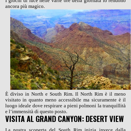
I giochi di luce nelle varie ore della giornata lo rendono
ancora più magico.
È diviso in North e South Rim. Il North Rim è il meno
visitato in quanto meno accessibile ma sicuramente è il
luogo ideale dove respirare a pieni polmoni la tranquillità
e l’immensità di questo posto.
VISITA AL GRAND CANYON: DESERT VIEW
La nostra scoperta del South Rim inizia invece dalla