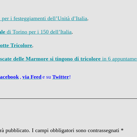
’
per i festeggiamenti dell’Unità d’Italia
.
ale
di Torino per i 150 dell’Italia
.
Notte Tricolore
.
scate delle Marmore si tingono di tricolore
in 6 appuntame
Facebook
,
via
Feed
e su
Twitter
!
arà pubblicato.
I campi obbligatori sono contrassegnati
*