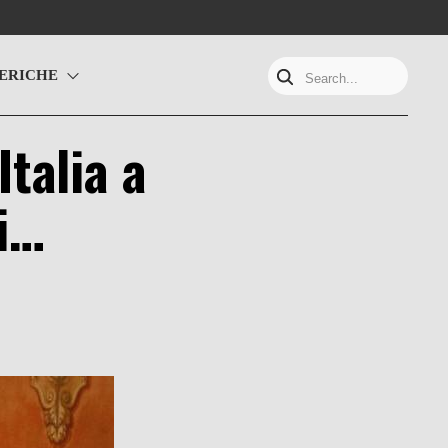
ERICHE
Search...
Italia a
ti…