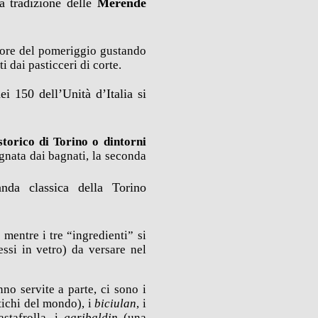
la tradizione delle
Merende
 ore del pomeriggio gustando
ti dai pasticceri di corte.
i 150 dell’Unità d’Italia si
storico di Torino o dintorni
nata dai bagnati, la seconda
nda classica della Torino
 mentre i tre “ingredienti” si
essi in vetro) da versare nel
nno servite a parte, ci sono i
ntichi del mondo), i
biciulan
, i
astafrolla, i
garibaldin
(una