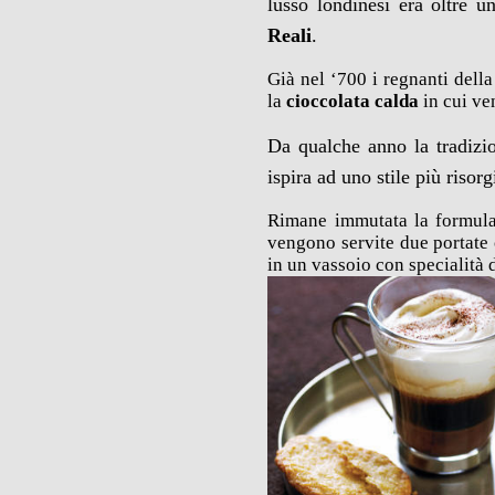
lusso londinesi era oltre 
Reali
.
Già nel ‘700 i regnanti del
la
cioccolata calda
in cui ve
Da qualche anno la tradizio
ispira ad uno stile più riso
Rimane immutata la formul
vengono servite due portate
in un vassoio con specialità d