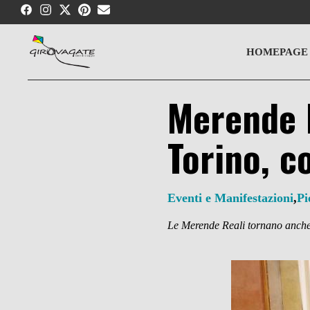
Skip
to
content
HOMEPAGE
Merende Re
Torino, c
Eventi e Manifestazioni
,
Pi
Le Merende Reali tornano anch