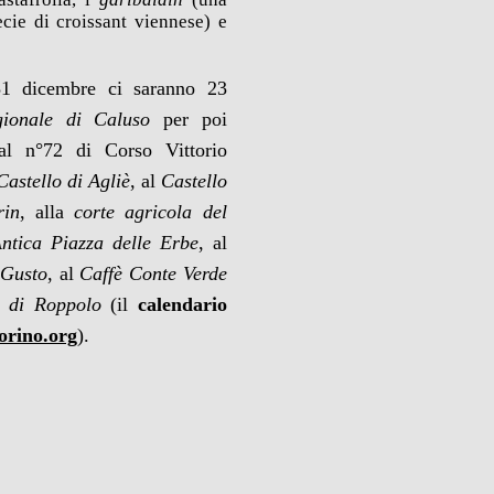
cie di croissant viennese) e
31 dicembre ci saranno 23
gionale di Caluso
per poi
l n°72 di Corso Vittorio
Castello di Agliè
, al
Castello
rin
, alla
corte agricola del
ntica Piazza delle Erbe
, al
 Gusto
, al
Caffè Conte Verde
o di Roppolo
(il
calendario
orino.org
).