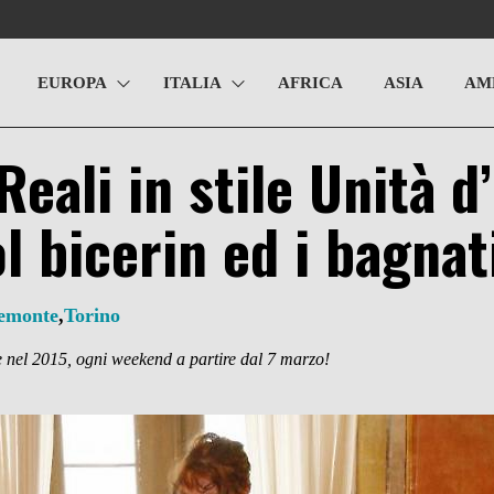
EUROPA
ITALIA
AFRICA
ASIA
AM
ali in stile Unità d’
ol bicerin ed i bagna
emonte
,
Torino
e nel 2015,
ogni weekend a partire dal 7 marzo!