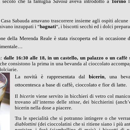
un secolo che la famiglia
Savoia
aveva introdotto a
Torino
la Casa Sabauda amavano trascorrere insieme agli ospiti alcune
nivano inzuppati i “
bagnati
“, i biscotti secchi ed i dolci prepara
ne della Merenda Reale è stata riscoperta ed in occasione de
rgimentale…
a:
dalle 16:30 alle 18, in un castello, un palazzo o un caffè 
 che consistono la prima in una bevanda al cioccolato accompag
olciarie.
La novità è rappresentata dal
bicerin
, una beva
ottocentesca a base di caffè, cioccolato e fior di latte.
Il
bicerin
viene servito in bicchieri di vetro col manico
trovano all’interno delle
stisse
, dei bicchierini (anch’
bicerin nella dose a piacere.
Tra le specialità che si potranno intingere o che verra
diablottini
(dei cioccolatini che si ritiene siano i più a
parisien
, i
forè
(ciambelline di mais), i biscotti di p