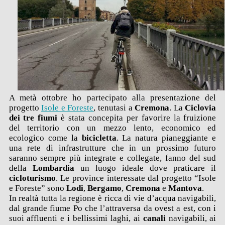
A metà ottobre ho partecipato alla presentazione del
progetto
Isole e Foreste
, tenutasi a
Cremona
. La
Ciclovia
dei tre fiumi
è stata concepita per favorire la fruizione
del territorio con un mezzo lento, economico ed
ecologico come la
bicicletta
. La natura pianeggiante e
una rete di infrastrutture che in un prossimo futuro
saranno sempre più integrate e collegate, fanno del sud
della
Lombardia
un luogo ideale dove praticare il
cicloturismo
. Le province interessate dal progetto “Isole
e Foreste” sono
Lodi
,
Bergamo
,
Cremona
e
Mantova
.
In realtà tutta la regione è ricca di vie d’acqua navigabili,
dal grande fiume Po che l’attraversa da ovest a est, con i
suoi affluenti e i bellissimi laghi, ai
canali
navigabili, ai