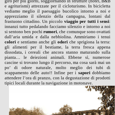
giro per più giorni, soggiornando in strutture (hotel, B&B
e agriturismi) attrezzate per il cicloturismo. In bicicletta
vediamo meglio il paesaggio bucolico intorno a noi e
apprezziamo il silenzio della campagna, lontani dal
frastuono cittadino. Un piccolo
viaggio per tutti i sensi
:
innanzi tutto pedalando facciamo silenzio e intorno a noi
si sentono ben pochi
rumori
, che comunque sono ovattati
dall’aria umida e dalla nebbiolina. Ammiriamo i tenui
colori
e sentiamo anche gli
odori
che sprigiona la terra:
gli alimenti per il bestiame, la terra fresca appena
dissodata, i cereali che ancora stanno maturando sulla
pianta… le deiezioni animali. Ebbene sì, numerose
cascine si trovano lungo il percorso, ma cosa sarà mai un
po’ di odore naturale, molto meglio dei tubi di
scappamento delle auto!! Infine per i
sapori
dobbiamo
attendere l’ora di pranzo, con la degustazione di prodotti
tipici locali durante la navigazione in motonave.