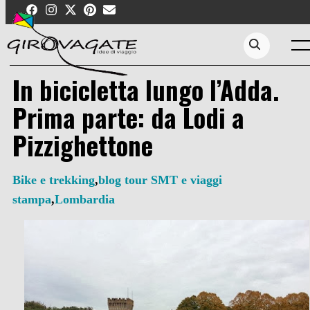
Skip
to
content
Men
Search...
In bicicletta lungo l’Adda.
Prima parte: da Lodi a
Pizzighettone
Bike e trekking
,
blog tour SMT e viaggi
stampa
,
Lombardia