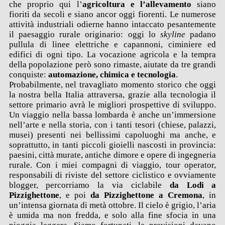
che proprio qui l’
agricoltura e l’allevamento
siano
fioriti da secoli e siano ancor oggi fiorenti. Le numerose
attività industriali odierne hanno intaccato pesantemente
il paesaggio rurale originario: oggi lo
skyline
padano
pullula di linee elettriche e capannoni, ciminiere ed
edifici di ogni tipo. La vocazione agricola e la tempra
della popolazione però sono rimaste, aiutate da tre grandi
conquiste:
automazione, chimica e tecnologia
.
Probabilmente, nel travagliato momento storico che oggi
la nostra bella Italia attraversa, grazie alla tecnologia il
settore primario avrà le migliori prospettive di sviluppo.
Un viaggio nella bassa lombarda è anche un’immersione
nell’arte e nella storia, con i tanti tesori (chiese, palazzi,
musei) presenti nei bellissimi capoluoghi ma anche, e
soprattutto, in tanti piccoli gioielli nascosti in provincia:
paesini, città murate, antiche dimore e opere di ingegneria
rurale. Con i miei compagni di viaggio, tour operator,
responsabili di riviste del settore ciclistico e ovviamente
blogger, percorriamo la via ciclabile
da Lodi a
Pizzighettone
, e poi
da Pizzighettone a Cremona
, in
un’intensa giornata di metà ottobre. Il cielo è grigio, l’aria
è umida ma non fredda, e solo alla fine sfocia in una