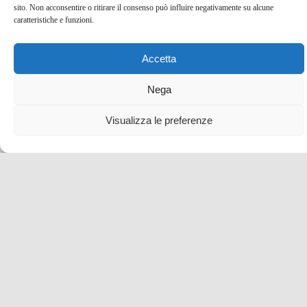
straordinario nella Lapponia finlandese
sito. Non acconsentire o ritirare il consenso può influire negativamente su alcune
caratteristiche e funzioni.
3 Mag , 2022 -
blog tour SMT e viaggi stampa
Finlandia
idee per una vacanza
Accetta
Nega
Visualizza le preferenze
7 cose da non perdere sui colli parmensi da Sala
Baganza a Torrechiara