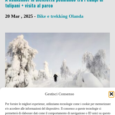
tulipani + visita al parco
20 Mar , 2025 -
Bike e trekking
Olanda
Gestisci Consenso
Per fornire le migliori esperienze, utilizziamo tecnologie come i cookie per memorizzare
Salla, in the middle of nowhere! Un viaggio
e/o accedere alle informazioni del dispositivo. Il consenso a queste tecnologie ci
permetterà di elaborare dati come il comportamento di navigazione o ID unici su questo