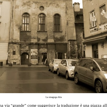
La sinagoga Alta
a via “grande” come suggerisce la traduzione è una piazza allun