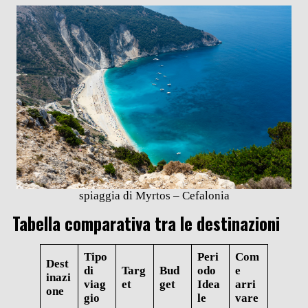
spiaggia di Myrtos – Cefalonia
Tabella comparativa tra le destinazioni
Tipo
Peri
Com
Dest
di
Targ
Bud
odo
e
inazi
viag
et
get
Idea
arri
one
gio
le
vare