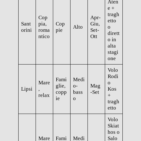
Aten
e +
tragh
Cop
Apr-
etto
Sant
pia,
Cop
Giu,
Alto
o
orini
roma
pie
Set-
dirett
ntico
Ott
o in
alta
stagi
one
Volo
Rodi
Fami
Medi
Mare
o
glie,
o-
Mag
Lipsi
,
Kos
copp
bass
-Set
relax
+
ie
o
tragh
etto
Volo
Skiat
hos o
Mare
Fami
Medi
Salo