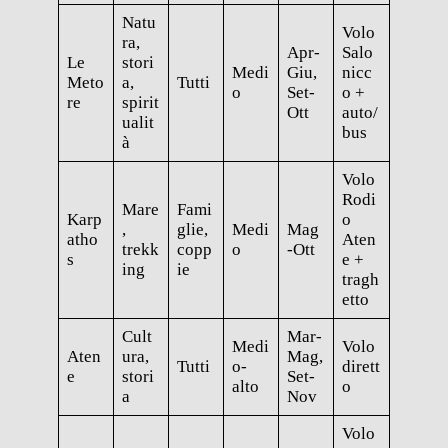
Natu
Volo
ra,
Apr-
Salo
Le
stori
Medi
Giu,
nicc
Meto
a,
Tutti
o
Set-
o +
re
spirit
Ott
auto/
ualit
bus
à
Volo
Rodi
Mare
Fami
Karp
o
,
glie,
Medi
Mag
atho
Aten
trekk
copp
o
-Ott
s
e +
ing
ie
tragh
etto
Cult
Mar-
Medi
Volo
Aten
ura,
Mag,
Tutti
o-
dirett
e
stori
Set-
alto
o
a
Nov
Volo