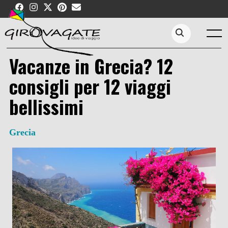
Skip
to
content
Menu
Search...
Vacanze in Grecia? 12
consigli per 12 viaggi
bellissimi
Grecia