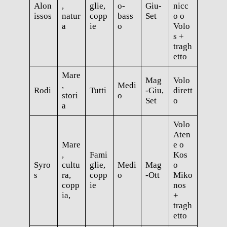
Alon
,
glie,
o-
Giu-
nicc
issos
natur
copp
bass
Set
o o
a
ie
o
Volo
s +
tragh
etto
Mare
Mag
Volo
,
Medi
Rodi
Tutti
-Giu,
dirett
stori
o
Set
o
a
Volo
Aten
Mare
e o
,
Fami
Kos
Syro
cultu
glie,
Medi
Mag
o
s
ra,
copp
o
-Ott
Miko
copp
ie
nos
ia,
+
tragh
etto