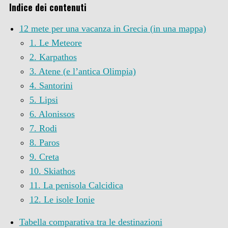
Indice dei contenuti
12 mete per una vacanza in Grecia (in una mappa)
1. Le Meteore
2. Karpathos
3. Atene (e l’antica Olimpia)
4. Santorini
5. Lipsi
6. Alonissos
7. Rodi
8. Paros
9. Creta
10. Skiathos
11. La penisola Calcidica
12. Le isole Ionie
Tabella comparativa tra le destinazioni