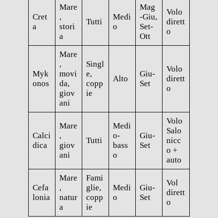
Mare
Mag
Volo
Cret
,
Medi
-Giu,
Tutti
dirett
a
stori
o
Set-
o
a
Ott
Mare
,
Singl
Volo
Myk
movi
e,
Giu-
Alto
dirett
onos
da,
copp
Set
o
giov
ie
ani
Volo
Mare
Medi
Salo
Calci
,
o-
Giu-
Tutti
nicc
dica
giov
bass
Set
o +
ani
o
auto
Mare
Fami
Vol
Cefa
,
glie,
Medi
Giu-
dirett
lonia
natur
copp
o
Set
o
a
ie