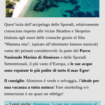
Quest’isola dell’arcipelago delle Sporadi, relativamente
conosciuta rispetto alle vicine Skiathos e Skopelos
(balzata agli onori delle cronache grazie al film
“Mamma mia”, ispirato all’altrettanto famoso musical)
vanta dei primati considerevoli: fa parte del
Parco
Nazionale Marino di Alonissos
e delle Sporadi
Settentrionali, il più vasto d’Europa, e
le sue acque
sono reputate le più pulite di tutto il mar Egeo
!
Il consiglio
: Alonissos è verde e selvaggia, l’
ideale per
una vacanza a tutta natura
! Fare snorkeling e/o
immersione è un quasi un obbligo!
→ Leggi anche:
Alonissos, 5 cose per organizzare al